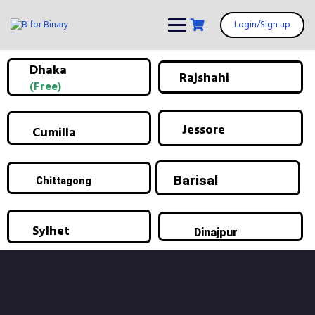
Login/Sign up
Dhaka
Rajshahi
(Free)
Jessore
Cumilla
Barisal
Chittagong
Sylhet
Dinajpur