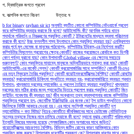
গ. দ্বিমাত্রিক জগতে প্রবেশ
ঘ. কাল্পনিক জগতে বিচরণ
উত্তর: ঘ
b for binary
rayhan sir ict
অনুমতি ব্যতীত কোনো কম্পিউটার নেটওয়ার্কে প্রবেশ
করে কম্পিউটার ব্যবহার করাকে কি বলো?
আউটসোর্সিং কী?
আণবিক পর্যায়ে ধাতব
পদার্থকে পরিবর্তন ও নিয়ন্ত্রণের প্রযুক্তি কোনটি ?
ইন্টারনেটের মাধ্যমে ব্যবসা পরিচালনা
করাকে কী বলে?
উচ্চ ফলনশীল শস্য উৎপাদনে কোন প্রযুক্তি ব্যবহৃত হয়?
এনক্রিপশন
করার পূর্বে মূল মেসেজ বা মানুষের পাঠযোগ্য-
কম্পিউটার ইথিকস্-এর নির্দেশনা কয়টি?
কম্পিউটার সিমুলেশন প্রয়োগের ক্ষেত্র কোনটি?
কাজের প্রয়োজনে রোবটকে কত ডিগ্রী
কোণ পর্যন্ত ঘুরানো যায়?
কোন উপাদানটি Global village এর ক্ষেত্রে সবচেয়ে
গুরুত্বপূর্ণ?
কোন প্রযুক্তির সাহায্যে মানুষকে অদ্বিতীয়ভাবে শনাক্ত করা যায়?
কোনটি
আউটসোর্সিং-এর মার্কেট প্লেস?
কোনটি ক্রয়োসার্জারির সাথে সম্পর্কিত?
কোনটি ডিএনএ
এর নতুন সিকুয়েন্স তৈরির প্রযুক্তি?
কোনটি বায়োইনফরমেটিক্সের বৈশিষ্ট্য?
কোনটি রোবটের
ব্যবহার?
ক্রায়োসার্জারি চিকিৎসা পদ্ধতিতে ব্যবহৃত হয়-
ক্রায়োসার্জারিতে ব্যবহৃত প্রধান
উপাদান-
খাদ্যজাত দ্রব্যের প্যাকেজিং ও প্রলেপ তৈরিতে ব্যবহৃত প্রযুক্তি?
খাদ্যজাত
দ্রব্যের মান সঠিক রাখার জন্য প্যাকেটের ভিতরে প্রলোপ করার প্রযুক্তি কোনটি?
জিন
ফাইন্ডিং গবেষণায় কী ব্যবহৃত হয়?
জীব সংক্রান্ত তথ্য ব্যবস্থাপনার কাজে কম্পিউটার
প্রযুক্তির প্রয়োগ হল-
জেনেটিক ইঞ্জিনিয়ারিং এর জনক কে?
টপ ডাউন পদ্ধতিতে কোনো
জিনিসকে নির্দিষ্ট আকারে দেওয়া হয়। এর সাথে সংশ্লিষ্ট প্রযুক্তি কোনটি?
দশ
ন্যানোমিটার = কত মিটার?
নিচের কোনটিতে জীববিজ্ঞানের সাথে ডেটাবেজ
নেটভিত্তিক
অন্যের তথ্যকে নিজের নামে চালিয়ে দেয়াকে কী বলে?
ন্যানো বুঝায় কোনটি?
পরিসংখ্যান
ইত্যাদি বিষয়ের সমন্বয় হয়েছে
প্লেজারিজম কোন অপরাধের সাথে জড়িত?
বায়োমেট্রিক্সের আচরণগত বৈশিষ্ট্য-
বিভিন্ন জটিল রোগের কারণ আবিষ্কারে কোন
প্রযুক্তি কাজ করছে?
বিশ্বগ্রাম ধরেণাটির প্রবক্তা কে?
বিশ্বগ্রাম ধারণার সাথে কোন