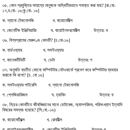
৩৫. কোন প্রযুক্তির সাহায্যে মানুষকে অদ্বিতীয়ভাবে শনাক্ত করা যায়? [রা.বো-
১৭,ব.বো- ১৬;কু.বো- ১৬]
ক. ন্যানো টেকনোলজি খ. বায়োমেটিক্স
গ. জেনেটিক ইঞ্জিনিয়ারিং ঘ. বায়োইনফরমেটিক্স উত্তর: খ
৩৬. বিশ্বগ্রামের মেরুদণ্ড কোনটি? [চ.বো-১৬]
ক. হার্ডওয়্যার খ. সফটওয়্যার
গ. কানেকটিভিটি ঘ. ডেটা উত্তর: গ
৩৭. অনুমতি ব্যতীত কোনো কম্পিউটার নেটওয়ার্কে প্রবেশ করে কম্পিউটার ব্যবহার
করাকে কি বলো? [চ. বো ১৬]
ক. সফটওয়্যার পাইরেসি খ. ন্যানো টেকনোলজি
গ. প্লেজিয়ারিজম ঘ. হ্যাকিং উত্তর: ঘ
৩৮. নিচের কোনটিতে জীববিজ্ঞানের সাথে ডেটাবেজ, অ্যালগরিদম, পরিসংখ্যান ইত্যাদি
বিষয়ের সমন্বয় হয়েছে? [সি.বো.-১৬)
ক. বায়োমেট্রিক্স খ. রোবটিক্স
গ. বায়োইনফরম্যাটিক্স ঘ. জেনেটিক ইঞ্জিনিয়ারিং উত্তরঃ গ