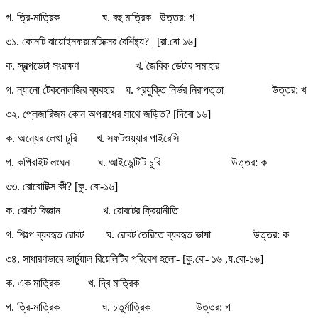
গ. ত্রি-মাত্রিক ঘ. বহু মাত্রিক উত্তর: গ
৩১. কোনটি বায়োইনফরমেটিক্সের বৈশিষ্ট্য? | [রা.ৰো ১৬]
ক. স্বল্পডেটা সংরক্ষণ খ. জৈবিক ডেটার সমাহার
গ. ন্যানো টেকনোলজির ব্যবহার ঘ. প্রযুক্তি নির্ভর নিরাপত্তা উত্তর: খ
৩২. প্লেজারিজম কোন অপরাধের সাথে জড়িত? [দিবো ১৬]
ক. অন্যের লেখা চুরি খ. সফটওয়্যার পাইরেসি
গ. কপিরাইট লংঘন ঘ. আইডেন্টিটি চুরি উত্তর: ক
৩৩. রোবোটিক্স কী? [কু. বো-১৬]
ক. রোবট বিজ্ঞান খ. রোবটের ক্রিয়ানীতি
গ. শিল্পে ব্যবহৃত রোবট ঘ. রোবট তৈরিতে ব্যবহৃত ভাষা উত্তর: ক
৩৪. সাধারণভাবে ভার্চুয়াল রিয়েলিটির পরিবেশ হলো- [কু.বো- ১৬ ,য.বো-১৬]
ক. এক মাত্রিক খ. দ্বি মাত্রিক
গ. ত্রি-মাত্রিক ঘ. চতুর্মাত্রিক উত্তর: গ