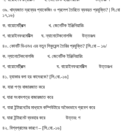
৩৯. খাদ্যজাত দ্রব্যের প্যাকেজিং ও প্রলেপ তৈরিতে ব্যবহৃত প্রযুক্তি? | সি.বো
১৭,১৬)
ক. বায়োমেট্রিক্স খ. জেনেটিক ইঞ্জিনিয়ারিং
গ. বায়োইনফরমেটিক্স ঘ. ন্যানোটেকনোলজি উত্তরঃঘ
৪০. কোনটি ডিএনএ এর নতুন সিকুয়েন্স তৈরির প্রযুক্তি? [সি.বো – ১৬/
ক. ন্যানোটেকনোলজি খ. জেনেটিক ইঞ্জিনিয়ারিং
গ. বায়োমেট্রিক্স ঘ. বায়োইনফরমেটিক্স উত্তরঃখ
৪১. হ্যাকার বলা হয় কাদেরকে? [সি.বো.-১৬]
ক. যারা পণ্য বাজারজাত করে
খ. যারা সংবাদপত্র বাজারজাত করে
গ. যারা ইন্টারনেটের মাধ্যমে কম্পিউটারে অবৈধভাবে প্রবেশ করে
ঘ. যারা ইন্টারনেট ব্যবহার করে উত্তর: গ
৪২. বিশ্বগ্রামের কারণে – [সি.বো.-১৬]