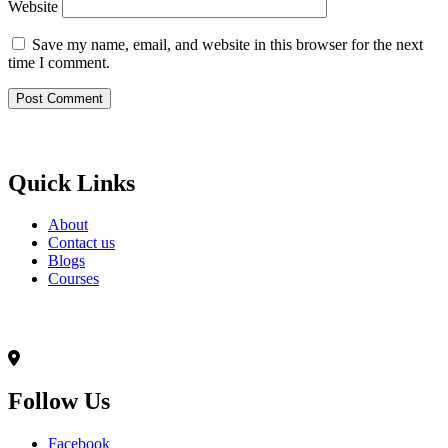
Website
Save my name, email, and website in this browser for the next
time I comment.
Born to Learn
Quick Links
About
Contact us
Blogs
Courses
Contact Info
৭০,মদিনা ভবন(২য় তলা),আনন্দ রোড(টুকু সরণি),মিরপুর-১৪, ঢাকা-১২০৬
Follow Us
Facebook