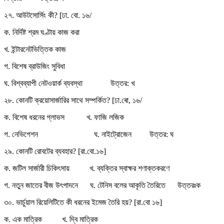
২৭. আউটসোর্সিং কী? [ঢা. বো. ১৬/
ক. নির্দিষ্ট শ্রম ঘণ্টায় কাজ করা
খ. ইন্টারনেটভিত্তিক কাজ
গ. বিশেষ ব্রাউজিং সুবিধা
ঘ. বিশ্বব্যাপী নেটওয়ার্ক ব্যবস্থা উত্তর: খ
২৮. কোনটি ক্রয়োসার্জারির সাথে সম্পর্কিত? [ঢা.ৰো, ১৬/
ক. বিশেষ ধরনের গ্লাভস খ. ফাজি লজিক
গ. নেভিগেশন ঘ. নাইট্রোজেন উত্তর: ঘ
২৯. কোনটি রোবটের ব্যবহার? [রা.বো.১৬]
ক. জটিল সার্জারী চিকিৎসায় খ. ব্যক্তির স্বাক্ষর শণাক্তকরণে
গ. নতুন জাতের বীজ উৎপাদনে ঘ. টেনিস বলের আকৃতি তৈরিতে উত্তরঃক
৩০. ভার্চুয়াল রিয়েলিটিতে কী ধরনের ইমেজ তৈরি হয়? [রা.বো ১৬]
ক. এক মাত্রিক খ. দ্বি মাত্রিক