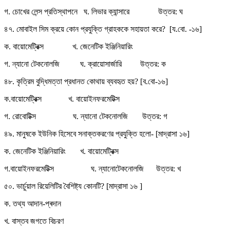
গ. চোখের লেন্স প্রতিস্থাপনে ঘ. লিভার ক্যান্সারে উত্তর: ঘ
৪৭. মোবাইল সিম ক্রয়ে কোন প্রযুক্তি গ্রাহককে সহায়তা করে? [য.বো. -১৬]
ক. বায়োমেট্রিক্স খ. জেনেটিক ইঞ্জিনিয়ারিং
গ. ন্যানো টেকনোলজি ঘ. ক্রায়োসার্জারি উত্তর: ক
৪৮. কৃত্রিম বুদ্ধিমত্তা প্রধানত কোথায় ব্যবহৃত হয়? [ব.বো-১৬]
ক.বায়োমেট্রিক্স খ. বায়োইনফরমেটিক্স
গ. রোবোটিক্স ঘ. ন্যানো টেকনোলজি উত্তর: গ
৪৯. মানুষকে ইউনিক হিসেবে সনাক্তকরণের প্রযুক্তি হলো- [মাদ্রাসা ১৬]
ক. জেনেটিক ইঞ্জিনিয়ারিং খ. বায়োমেট্রিক্স
গ.বায়োইনফরমেটিক্স ঘ. ন্যানোটেকনোলজি উত্তর: খ
৫০. ভার্চুয়াল রিয়েলিটির বৈশিষ্ট্য কোনটি? [মাদ্রাসা ১৬ ]
ক. তথ্য আদান-প্ৰদান
খ. বাস্তব জগতে বিচরণ