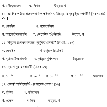
গ. হাইড্রোজেন ঘ. মিথেন উত্তর: খ
১৪. আণবিক পর্যায়ে ধাতব পদার্থকে পরিবর্তন ও নিয়ন্ত্রণের প্রযুক্তি কোনটি ? [সকল বোর্ড
-১৮]
ক. রোবটিক্স খ. বায়োমেট্রিক্স
গ. ন্যানোটেকনোলজি ঘ. জেনেটিক ইঞ্জিনিয়ারিং উত্তর: গ
১৫. মানুষের দুঃসাধ্য কাজের প্রযুক্তি কোনটি? (ঢা.বো.২০১৭)
ক. রোবটিক্স খ. ভার্চুয়াল রিয়েলিটি
গ. ন্যানোটেকনোলজি ঘ. কৃত্রিম বুদ্ধিমত্তা উত্তর:ক
১৬. ন্যানো বুঝায় কোনটি? (ঢা.কে ১৭)
–
৬
–
৯
–
১২
–
১৫
ক. ১০
খ. ১০
গ. ১০
ঘ. ১০
উত্তরঃখ
১৭. কোনটি আউটসোর্সিং-এর মার্কেট প্লেস? [১৭]
ক. টুইটার খ. মাইস্পেস
গ. ওডেক্স ঘ. ডিঘ উত্তর: গ