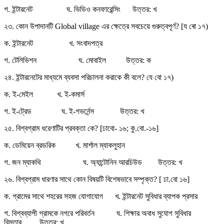
গ. ইন্টারনেট ঘ. ভিডিও কনফারেন্সিং উত্তর: খ
২৩. কোন উপাদানটি Global village এর ক্ষেত্রে সবচেয়ে গুরুত্বপূর্ণ? [য ৰো ১৭)
ক. ইন্টারনেট খ. সংবাদপত্র
গ. টেলিভিশন ঘ. মোবাইল উত্তর: ক
২৪. ইন্টারনেটের মাধ্যমে ব্যবসা পরিচালনা করাকে কী বলে? যে বো ১৭)
ক. ই-মেইল খ. ই-কমার্স
গ. ই-ট্রেড ঘ. ই-গভর্নেন্স উত্তর: খ
২৫. বিশ্বগ্রাম ধরেণাটির প্রবক্তা কে? [ঢাবো- ১৬; কু.বো.-১৬]
ক. ডেমিয়েন ব্রডরিক খ. মার্শাল ম্যাকলুহান
গ. জন ম্যাকথি ঘ. অ্যান্টোনিন আরচিউড উত্তর: খ
২৬. বিশ্বগ্রাম ধারণার সাথে কোন বিষয়টি বিশেষভাবে সম্পৃক্ত? [ ঢা.বো ১৬]
ক. গ্রামের সাথে শহরের সহজ যোগাযোগ খ. ইন্টারনেট সুবিধার ব্যাপক প্রসার
গ. বিশ্বব্যাপী গ্রামকে নগরে পরিবর্তন ঘ. শিক্ষার অবাধ সুযোগ সুবিধার
বিস্তার উত্তর: খ