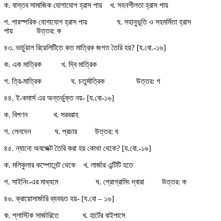
ক. বাস্তব সামাজিক যোগাযোগ হ্রাস পায় খ. সহনশীলতা হ্রাস পায়
গ. পারস্পরিক যোগাযোগ হ্রাস পায় ঘ. সহানুভূতি ও সহমর্মিতা হ্রাস
পায় উত্তর: ক
৪৩. ভার্চুয়াল রিয়েলিটিতে কত মাত্রিক জগত তৈরি হয়? [য.বো.-১৬]
ক. এক মাত্রিক খ. দ্বি মাত্রিক
গ. ত্রি-মাত্রিক ঘ. চতুর্মাত্রিক উত্তর: গ
৪৪. ই-কমার্স এর অন্তর্ভুক্ত নয়- [য.বো-১৬]
ক. বিপণন খ. সরবরাহ
গ. লেনদেন ঘ. প্রচার উত্তর: ঘ
৪৫. ন্যানো অবজেক্ট তৈরি করা হয় কোথা থেকে? [য.বো.-১৬]
ক. মলিকুলার কম্পোনেন্ট থেকে খ. লার্জার এন্টিটি হতে
গ. সাইনিং-এর মাধ্যমে ঘ. প্রোগ্রামিং দ্বারা উত্তর: ক
৪৬. ক্রায়োসার্জারি ব্যবহৃত হয়- [য.বো – ১৬]
ক. প্লাস্টিক সার্জারিতে খ. হার্টের বাইপাসে