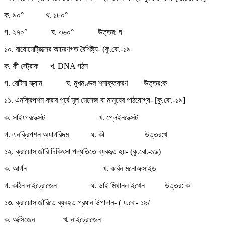
ক. ৯০° খ. ১৮০°
গ. ২৭০° ঘ. ৩৬০° উত্তর: ঘ
১০. বায়োমেট্রিক্সের আচরণগত বৈশিষ্ট্য- (কু.বো.-১৯
ক. কী স্ট্রোক খ. DNA গঠন
গ. রেটিনা স্ক্যান ঘ. মুখমণ্ডল শনাক্তকরণ উত্তর:ক
১১. এনক্রিপশন করার পূর্বে মূল মেসেজ বা মানুষের পাঠযোগ্য- [কু.বো.-১৯]
ক. সাইফারটেক্সট খ. প্লেইনটেক্সট
গ. এনক্রিপশন অ্যাগরিদম ঘ. কী উত্তর:খ
১২. ক্রায়োসার্জারি চিকিৎসা পদ্ধতিতে ব্যবহৃত হয়- (কু.বো.-১৯)
ক. আর্গন খ. কার্বন মনোঅক্সাইড
গ. কঠিন নাইট্রোজেন ঘ. ডাই মিথানল ইথেন উত্তর: ক
১৩. ক্রায়োসার্জারিতে ব্যবহৃত প্রধান উপাদান- ( য.বো- ১৯/
ক. অক্সিজেন খ. নাইট্রোজেন