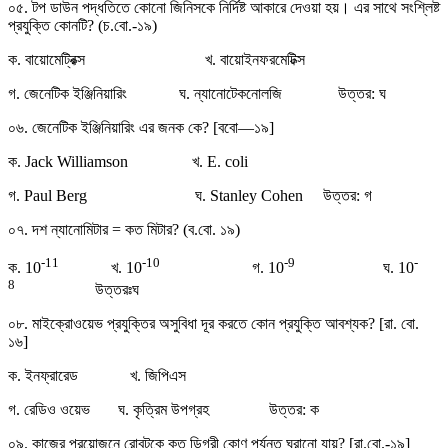
০৫. টপ ডাউন পদ্ধতিতে কোনো জিনিসকে নির্দিষ্ট আকারে দেওয়া হয়। এর সাথে সংশ্লিষ্ট
প্রযুক্তি কোনটি? (চ.বো.-১৯)
ক. বায়োমেট্রিক্স খ. বায়োইনফরমেটিক্স
গ. জেনেটিক ইঞ্জিনিয়ারিং ঘ. ন্যানোটেকনোলজি উত্তর: ঘ
০৬. জেনেটিক ইঞ্জিনিয়ারিং এর জনক কে? [ববো—১৯]
ক. Jack Williamson খ. E. coli
গ. Paul Berg ঘ. Stanley Cohen উত্তর: গ
০৭. দশ ন্যানোমিটার = কত মিটার? (ব.বো. ১৯)
-11
-10
-9
-
ক. 10
খ. 10
গ. 10
ঘ. 10
8
উত্তরঃঘ
০৮. মাইক্রোওয়েভ প্রযুক্তির অসুবিধা দূর করতে কোন প্রযুক্তি আবশ্যক? [রা. বো.
১৬]
ক. ইনফ্রারেড খ. জিপিএস
গ. রেডিও ওয়েভ ঘ. কৃত্রিম উপগ্রহ উত্তর: ক
০৯. কাজের প্রয়োজনে রোবটকে কত ডিগ্রী কোণ পর্যন্ত ঘুরানো যায়? [রা.বো.-১৯]