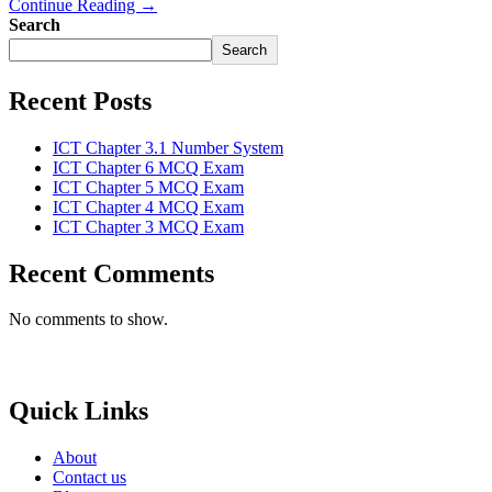
Continue Reading →
Search
Search
Recent Posts
ICT Chapter 3.1 Number System
ICT Chapter 6 MCQ Exam
ICT Chapter 5 MCQ Exam
ICT Chapter 4 MCQ Exam
ICT Chapter 3 MCQ Exam
Recent Comments
No comments to show.
Born to Learn
Quick Links
About
Contact us