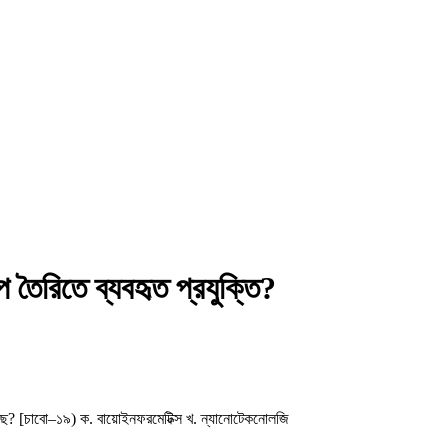
প তৈরিতে ব্যবহৃত প্রযুক্তি?
ে? [চাবো–১৯) ক. বায়োইনফরমেটিক্স খ. ন্যানোটেকনোলজি