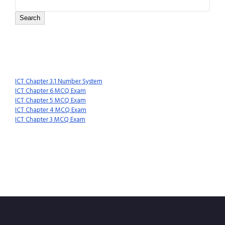
Search
Recent Posts
ICT Chapter 3.1 Number System
ICT Chapter 6 MCQ Exam
ICT Chapter 5 MCQ Exam
ICT Chapter 4 MCQ Exam
ICT Chapter 3 MCQ Exam
Recent Comments
No comments to show.