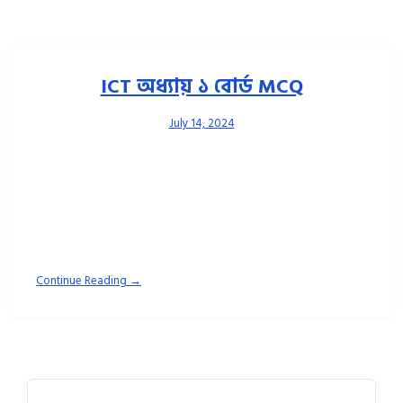
ICT অধ্যায় ১ বোর্ড MCQ
July 14, 2024
Rayhan Sir ICT ০১. বিভিন্ন জটিল রোগের কারণ আবিষ্কারে কোন প্রযুক্তি
কাজ করছে? [চাবো–১৯) ক. বায়োইনফরমেটিক্স খ. ন্যানোটেকনোলজি
Continue Reading →
Search