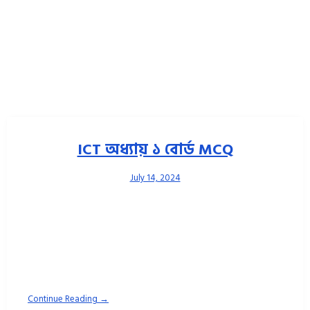
যায়?
ICT অধ্যায় ১ বোর্ড MCQ
July 14, 2024
Rayhan Sir ICT ০১. বিভিন্ন জটিল রোগের কারণ আবিষ্কারে কোন প্রযুক্তি
কাজ করছে? [চাবো–১৯) ক. বায়োইনফরমেটিক্স খ. ন্যানোটেকনোলজি
Continue Reading →