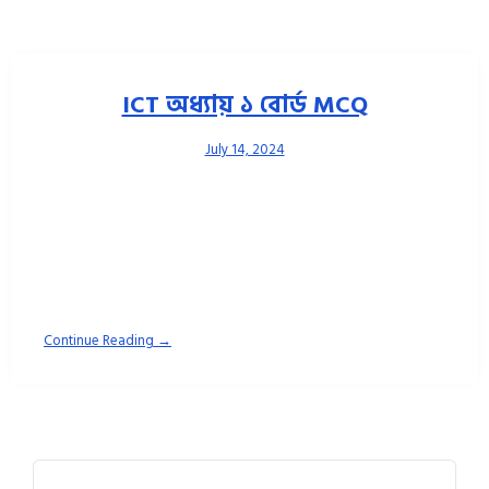
ICT অধ্যায় ১ বোর্ড MCQ
July 14, 2024
Rayhan Sir ICT ০১. বিভিন্ন জটিল রোগের কারণ আবিষ্কারে কোন প্রযুক্তি
কাজ করছে? [চাবো–১৯) ক. বায়োইনফরমেটিক্স খ. ন্যানোটেকনোলজি
Continue Reading →
Search