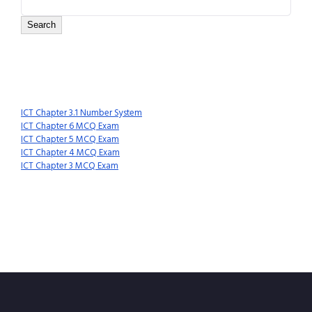
Search
Recent Posts
ICT Chapter 3.1 Number System
ICT Chapter 6 MCQ Exam
ICT Chapter 5 MCQ Exam
ICT Chapter 4 MCQ Exam
ICT Chapter 3 MCQ Exam
Recent Comments
No comments to show.