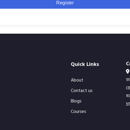
Register
C
Quick Links
ত
About
র
Contact us
সর
Blogs
ঢ
Courses