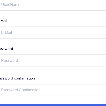
-Mail
assword
assword confirmation