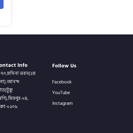
ontact Info
Follow Us
৭০,মদিনা ভবন(২য়
লা),আনন্দ
Facebook
োড(টুকু
YouTube
ণি),মিরপুর-১৪,
Instagram
াকা-১২০৬