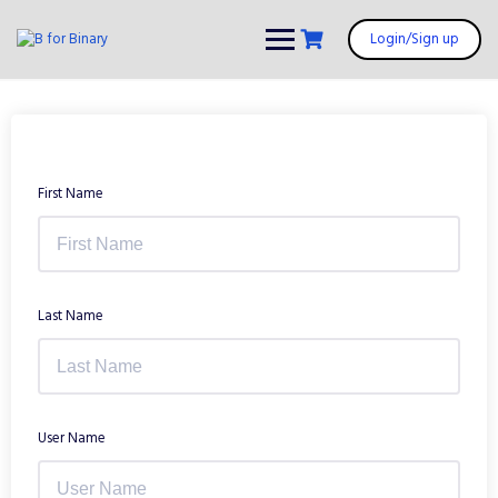
Skip
to
Login/Sign up
content
First Name
Last Name
User Name