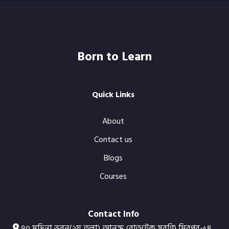
Born to Learn
Quick Links
About
Contact us
Blogs
Courses
Contact Info
৭০,মদিনা ভবন(২য় তলা),আনন্দ রোড(টুকু সরণি),মিরপুর-১৪,