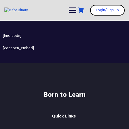
Login/Sign up
[lms_code]
[codepen_embed]
Born to Learn
Quick Links