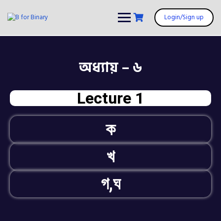
Login/Sign up
অধ্যায় – ৬
Lecture 1
ক
খ
গ,ঘ