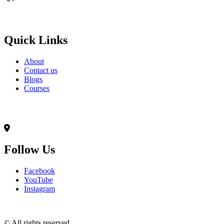
Born to Learn
Quick Links
About
Contact us
Blogs
Courses
Contact Info
৭০,মদিনা ভবন(২য় তলা),আনন্দ রোড(টুকু সরণি),মিরপুর-১৪, ঢাকা-১২০৬
Follow Us
Facebook
YouTube
Instagram
© All rights reserved.