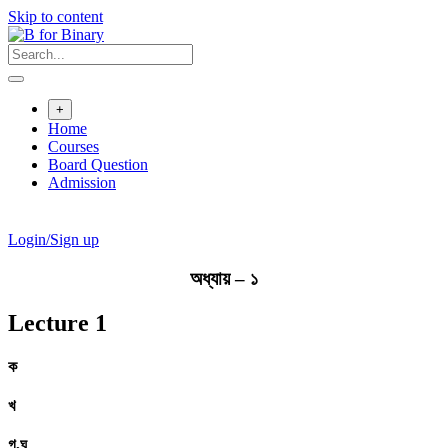
Skip to content
+
Home
Courses
Board Question
Admission
Login/Sign up
অধ্যায় – ১
Lecture 1
ক
খ
গ,ঘ